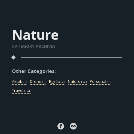
Nature
CATEGORY ARCHIVES
Other Categories:
Aktok
Drone
Egyéb
Nature
Personal
( 1 )
( 1 )
( 2 )
( 12 )
( 1 )
Travel
( 134 )